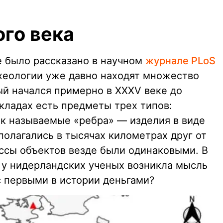
ого века
е было рассказано в научном
журнале PLoS
рхеологии уже давно находят множество
ый начался примерно в XXXV веке до
 кладах есть предметы трех типов:
ак называемые «ребра» — изделия в виде
полагались в тысячах километрах друг от
ассы объектов везде были одинаковыми. В
в у нидерландских ученых возникла мысль
с первыми в истории деньгами?