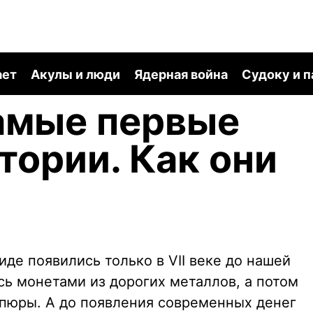
ает
Акулы и люди
Ядерная война
Судоку и 
амые первые
тории. Как они
де появились только в VII веке до нашей
сь монетами из дорогих металлов, а потом
пюры. А до появления современных денег