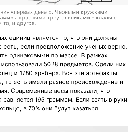
ения «первых денег». Черными кружками
рами» а красными треугольниками – клады с
 то, и другое.
х единиц является то, что они должны
о есть, если предположение ученых верно,
ть одинаковыми по массе. В рамках
 использовали 5028 предметов. Среди них
олец и 1780 «ребер». Все эти артефакты
в, то есть имели разное происхождение и
емя. Современные весы показали, что
 равняется 195 граммам. Если взять в руки
кольцо, в 70% они будут казаться