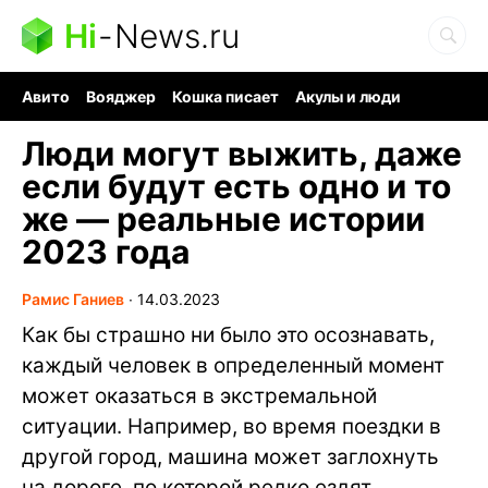
Hi
-
News.ru
Авито
Вояджер
Кошка писает
Акулы и люди
Ядерная война
Судоку и пазлы
Ядовитые пауки
Люди могут выжить, даже
если будут есть одно и то
же — реальные истории
2023 года
Рамис Ганиев
∙
14.03.2023
Как бы страшно ни было это осознавать,
каждый человек в определенный момент
может оказаться в экстремальной
ситуации. Например, во время поездки в
другой город, машина может заглохнуть
на дороге, по которой редко ездят