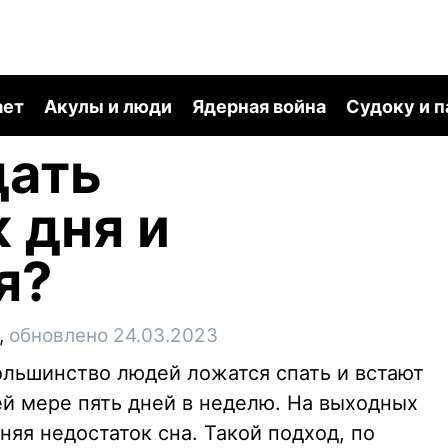
ает
Акулы и люди
Ядерная война
Судоку и 
дать
 дня и
я?
,
обновлено 24.03.2023
ольшинство людей ложатся спать и встают
ей мере пять дней в неделю. На выходных
няя недостаток сна. Такой подход, по