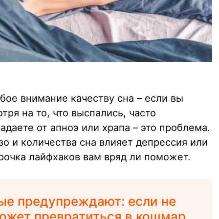
бое внимание качеству сна – если вы
тря на то, что выспались, часто
адаете от апноэ или храпа – это проблема.
во и количества сна влияет депрессия или
рочка лайфхаков вам вряд ли поможет.
ые предупреждают: если не
может превратиться в кошмар