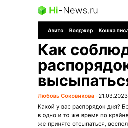
Hi
-
News.ru
Авито
Вояджер
Кошка пис
Как соблю
распорядок
высыпатьс
Любовь Соковикова
∙
21.03.2023
Какой у вас распорядок дня? Б
в одно и то же время по крайн
же принято отсыпаться, воспол