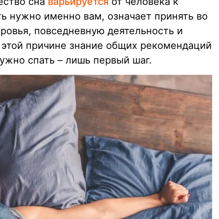
ество сна
варьируется
от человека к
ть нужно именно вам, означает принять во
ровья, повседневную деятельность и
 этой причине знание общих рекомендаций
нужно спать – лишь первый шаг.