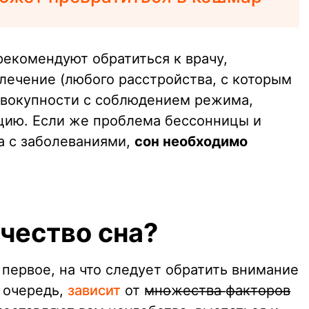
рекомендуют обратиться к врачу,
 лечение (любого расстройства, с которым
совокупности с соблюдением режима,
цию. Если же проблема бессонницы и
а с заболеваниями,
сон необходимо
чество сна?
, первое, на что следует обратить внимание
ю очередь,
зависит
от м̶н̶о̶ж̶е̶с̶т̶в̶а̶ ̶ф̶а̶к̶т̶о̶р̶о̶в̶