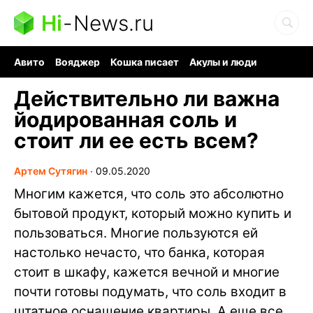
Hi
-
News.ru
Авито
Вояджер
Кошка писает
Акулы и люди
Ядерная война
Судоку и пазлы
Ядовитые пауки
Действительно ли важна
йодированная соль и
стоит ли ее есть всем?
Артем Сутягин
∙
09.05.2020
Многим кажется, что соль это абсолютно
бытовой продукт, который можно купить и
пользоваться. Многие пользуются ей
настолько нечасто, что банка, которая
стоит в шкафу, кажется вечной и многие
почти готовы подумать, что соль входит в
штатное оснащение квартиры. А еще все