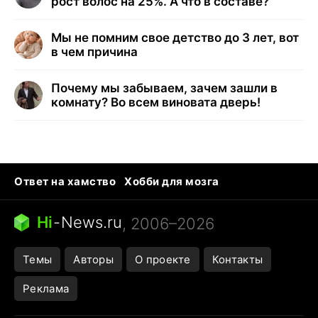
рост волос на 25%. А что в составе?
Мы не помним свое детство до 3 лет, вот
в чем причина
Почему мы забываем, зачем зашли в
комнату? Во всем виновата дверь!
Ответ на хамство
Хобби для мозга
Бензин 100 и 95
Тунцы в океанариуме
Следующая пандемия
Google Maps открытие
Hi
-
News.ru
, 2006–2026
Темы
Авторы
О проекте
Контакты
Реклама