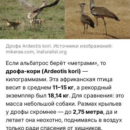
Дрофа Ardeotis kori. Источники изображений:
mikerae.com, inaturalist.org
Если альбатрос берёт «метрами», то
дрофа-кори (Ardeotis kori)
—
килограммами. Эта африканская птица
весит в среднем
11–15 кг
, а рекордный
экземпляр был
18,14 кг
. Для сравнения: это
масса небольшой собаки. Размах крыльев
у дрофы скромнее — до
2,75 метра
, да и
летает она неохотно, поднимаясь в воздух
только ради спасения от хищников.