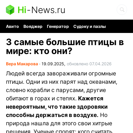
Hi
-
News.ru
Авито
Вояджер
Генератор
Судоку и пазлы
Хобби для мозга
Бензин 100 vs 95
Следующая пандемия
3 самые большие птицы в
мире: кто они?
Вера Макарова
∙
19.09.2025,
обновлено 07.04.2026
Людей всегда завораживали огромные
птицы. Одни из них парят над океанами,
словно корабли с парусами, другие
обитают в горах и степях.
Кажется
невероятным, что такие здоровяки
способны держаться в воздухе.
Но
природа нашла для этого свои хитрые
решения. Ученые спорят: кого считать