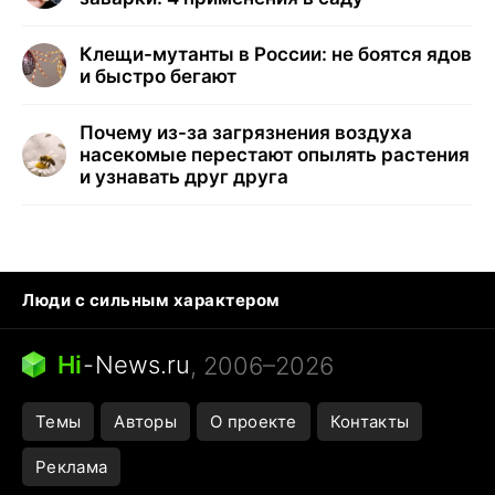
Клещи-мутанты в России: не боятся ядов
и быстро бегают
Почему из-за загрязнения воздуха
насекомые перестают опылять растения
и узнавать друг друга
Люди с сильным характером
Кошка писает на кровать
Тунцы в океанариуме
Ядовитые пауки России
Hi
-
News.ru
, 2006–2026
Города в ядерной войне
Открытие в Google Maps
Темы
Авторы
О проекте
Контакты
Реклама