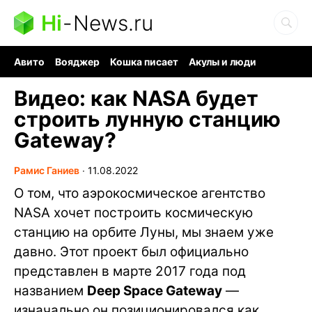
Hi
-
News.ru
Авито
Вояджер
Кошка писает
Акулы и люди
Ядерная война
Ядовитые пауки
Судоку и пазлы
Видео: как NASA будет
строить лунную станцию
Gateway?
Рамис Ганиев
∙
11.08.2022
О том, что аэрокосмическое агентство
NASA хочет построить космическую
станцию на орбите Луны, мы знаем уже
давно. Этот проект был официально
представлен в марте 2017 года под
названием
Deep Space Gateway
—
изначально он позиционировался как