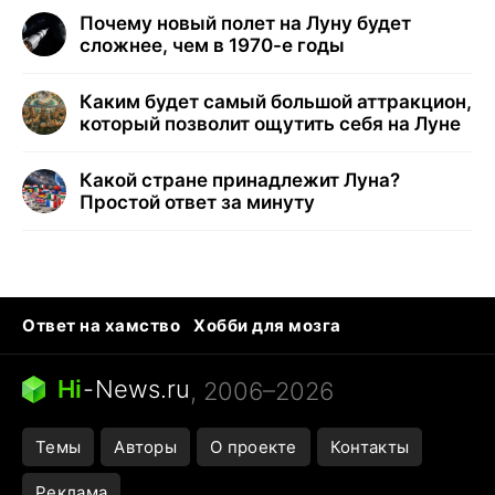
Почему новый полет на Луну будет
сложнее, чем в 1970-е годы
Каким будет самый большой аттракцион,
который позволит ощутить себя на Луне
Какой стране принадлежит Луна?
Простой ответ за минуту
Ответ на хамство
Хобби для мозга
Бензин 100 vs 95
Тунцы в океанариуме
Следующая пандемия
Google Maps открытие
Hi
-
News.ru
, 2006–2026
Темы
Авторы
О проекте
Контакты
Реклама