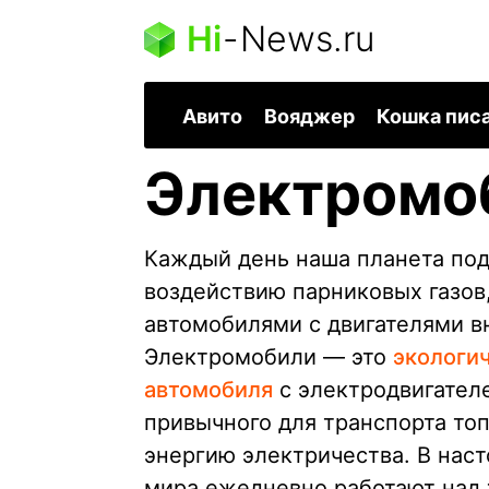
Hi
-
News.ru
Авито
Вояджер
Кошка пис
Электромо
Каждый день наша планета по
воздействию парниковых газо
автомобилями с двигателями в
Электромобили — это
экологи
автомобиля
с электродвигател
привычного для транспорта то
энергию электричества. В нас
мира ежедневно работают над 