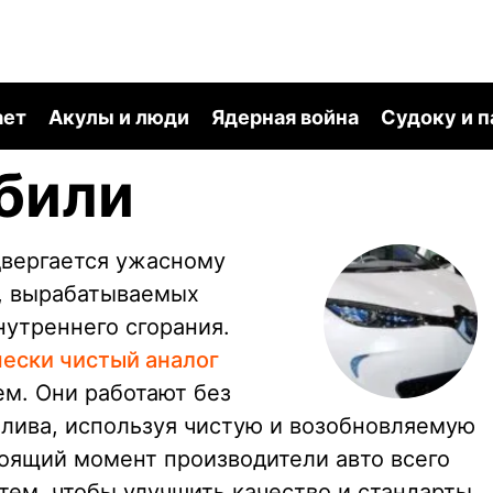
ает
Акулы и люди
Ядерная война
Судоку и 
били
двергается ужасному
в, вырабатываемых
нутреннего сгорания.
чески чистый аналог
ем. Они работают без
плива, используя чистую и возобновляемую
тоящий момент производители авто всего
тем, чтобы улучшить качество и стандарты