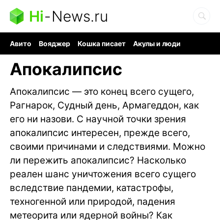
Hi
-
News.ru
Авито
Вояджер
Кошка писает
Акулы и люди
Ядерная война
Судоку и пазлы
Ядовитые пауки
Апокалипсис
Апокалипсис — это конец всего сущего,
Рагнарок, Судный день, Армагеддон, как
его ни назови. С научной точки зрения
апокалипсис интересен, прежде всего,
своими причинами и следствиями. Можно
ли пережить апокалипсис? Насколько
реален шанс уничтожения всего сущего
вследствие пандемии, катастрофы,
техногенной или природой, падения
метеорита или ядерной войны? Как