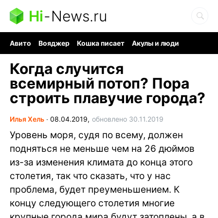
Hi
-
News.ru
Авито
Вояджер
Кошка писает
Акулы и люди
Ядерная война
Судоку и пазлы
Ядовитые пауки
Когда случится
всемирный потоп? Пора
строить плавучие города?
Илья Хель
∙
08.04.2019,
обновлено 30.11.2019
Уровень моря, судя по всему, должен
подняться не меньше чем на 26 дюймов
из-за изменения климата до конца этого
столетия, так что сказать, что у нас
проблема, будет преуменьшением. К
концу следующего столетия многие
крупные города мира будут затоплены, а в