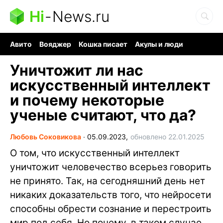
Hi
-
News.ru
Авито
Вояджер
Кошка писает
Акулы и люди
Ядерная война
Судоку и пазлы
Ядовитые пауки
Уничтожит ли нас
искусственный интеллект
и почему некоторые
ученые считают, что да?
Любовь Соковикова
∙
05.09.2023,
обновлено 22.01.2025
О том, что искусственный интеллект
уничтожит человечество всерьез говорить
не принято. Так, на сегодняшний день нет
никаких доказательств того, что нейросети
способны обрести сознание и перестроить
мир под себя. Но почему, в таком случае,