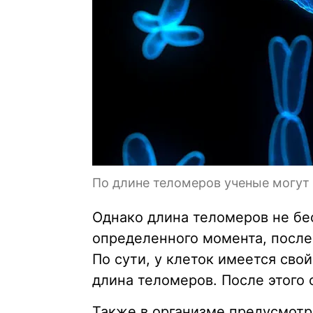
По длине теломеров ученые могут
Однако длина теломеров не бе
определенного момента, после 
По сути, у клеток имеется сво
длина теломеров. После этого 
Также в организме предусмотр