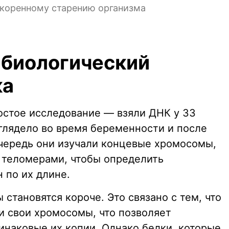
скоренному старению организма
 биологический
ка
остое исследование — взяли ДНК у 33
глядело во время беременности и после
чередь они изучали концевые хромосомы,
 теломерами, чтобы определить
 по их длине.
 становятся короче. Это связано с тем, что
и свои хромосомы, что позволяет
инаковые их копии. Однако белки, которые