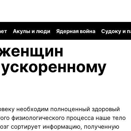
ает
Акулы и люди
Ядерная война
Судоку и 
 женщин
 ускоренному
ловеку необходим полноценный здоровый
того физиологического процесса наше тело
 мозг сортирует информацию, полученную