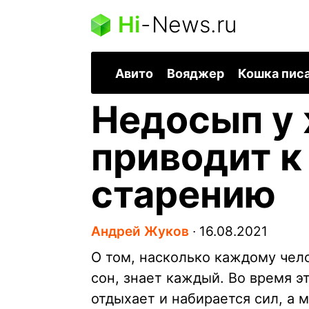
Hi
-
News.ru
Авито
Вояджер
Кошка пис
Недосып у
приводит к
старению
Андрей Жуков
∙
16.08.2021
О том, насколько каждому че
сон, знает каждый. Во время э
отдыхает и набирается сил, а