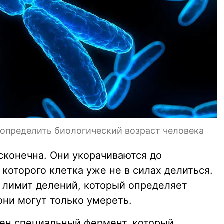
 определить биологический возраст человека
сконечна. Они укорачиваются до
которого клетка уже не в силах делиться.
й лимит делений, который определяет
они могут только умереть.
ен специальный фермент, который