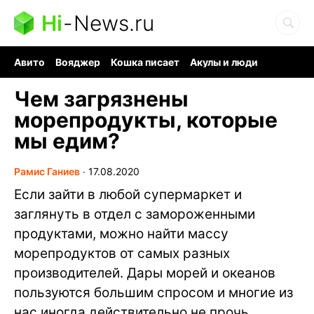
Hi
-
News.ru
Авито
Вояджер
Кошка писает
Акулы и люди
Ядерная война
Судоку и пазлы
Ядовитые пауки
Чем загрязнены
морепродукты, которые
мы едим?
Рамис Ганиев
∙
17.08.2020
Если зайти в любой супермаркет и
заглянуть в отдел с замороженными
продуктами, можно найти массу
морепродуктов от самых разных
производителей. Дары морей и океанов
пользуются большим спросом и многие из
нас иногда действительно не прочь