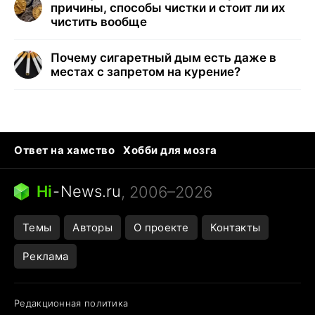
причины, способы чистки и стоит ли их
чистить вообще
Почему сигаретный дым есть даже в
местах с запретом на курение?
Ответ на хамство
Хобби для мозга
Бензин 100 и 95
Тунцы в океанариуме
Следующая пандемия
Google Maps открытие
Hi
-
News.ru
, 2006–2026
Темы
Авторы
О проекте
Контакты
Реклама
Редакционная политика