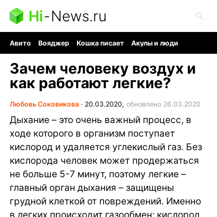
Hi
-
News.ru
Авито
Вояджер
Кошка писает
Акулы и люди
Ядерная война
Судоку и пазлы
Ядовитые пауки
Зачем человеку воздух и
как работают легкие?
Любовь Соковикова
∙
20.03.2020,
обновлено 26.03.2020
Дыхание – это очень важный процесс, в
ходе которого в организм поступает
кислород и удаляется углекислый газ. Без
кислорода человек может продержаться
не больше 5-7 минут, поэтому легкие –
главный орган дыхания – защищены
грудной клеткой от повреждений. Именно
в легких происходит газообмен: кислород