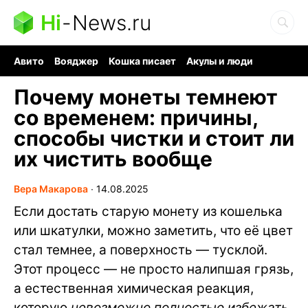
Hi
-
News.ru
Авито
Вояджер
Кошка писает
Акулы и люди
Ядерная война
Судоку и пазлы
Ядовитые пауки
Почему монеты темнеют
со временем: причины,
способы чистки и стоит ли
их чистить вообще
Вера Макарова
∙
14.08.2025
Если достать старую монету из кошелька
или шкатулки, можно заметить, что её цвет
стал темнее, а поверхность — тусклой.
Этот процесс — не просто налипшая грязь,
а естественная химическая реакция,
которую
невозможно полностью избежать
.