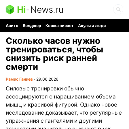
Hi
-
News.ru
Авито
Вояджер
Кошка писает
Акулы и люди
Ядерная война
Судоку и пазлы
Ядовитые пауки
Сколько часов нужно
тренироваться, чтобы
снизить риск ранней
смерти
Рамис Ганиев
∙
29.06.2026
Силовые тренировки обычно
ассоциируются с наращиванием объема
мышц и красивой фигурой. Однако новое
исследование доказывает, что регулярные
упражнения с гантелями и другими
тяжестями значительно снижают риск