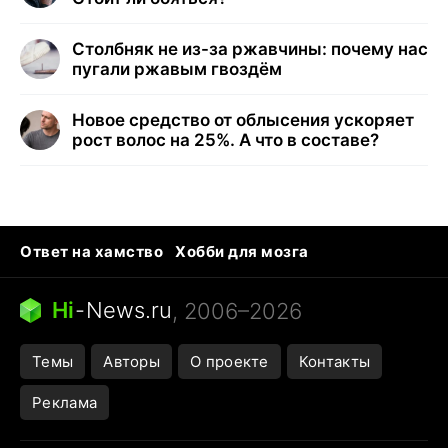
Столбняк не из-за ржавчины: почему нас
пугали ржавым гвоздём
Новое средство от облысения ускоряет
рост волос на 25%. А что в составе?
Ответ на хамство
Хобби для мозга
Бензин 100 и 95
Тунцы в океанариуме
Следующая пандемия
Google Maps открытие
Hi
-
News.ru
, 2006–2026
Темы
Авторы
О проекте
Контакты
Реклама