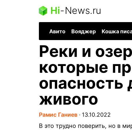
Hi
-
News.ru
Авито
Вояджер
Кошка пис
Реки и озе
которые п
опасность 
живого
Рамис Ганиев
∙
13.10.2022
В это трудно поверить, но в м