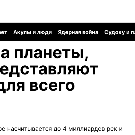
ает
Акулы и люди
Ядерная война
Судоку и 
ра планеты,
редставляют
для всего
ире насчитывается до 4 миллиардов рек и