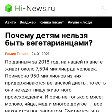
Hi
-
News.ru
Авито
Вояджер
Кошка писает
Акулы и люди
Ядерная война
Судоку и пазлы
Ядовитые пауки
Почему детям нельзя
быть вегетарианцами?
Рамис Ганиев
∙
24.01.2021
По данным за 2018 год, на нашей планете
живет около 7,594 миллиарда человек.
Примерно 950 миллионов из них
придерживаются веганской диеты, то есть
они не едят пищу животного
происхождения. И речь не только о мясе:
молоко, яйца, мед и многое другое — все
находится под запретом. Считается, что