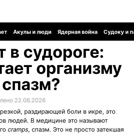
ает
Акулы и люди
Ядерная война
Судоку и 
т в судороге:
атает организму
 спазм?
лено 22.06.2026
резкой, раздирающей боли в икре, это
ов людей. В медицине это называют
ого
cramps
, спазм. Это не просто затекшая