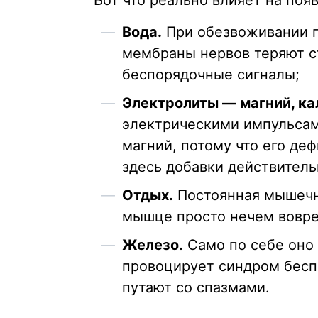
Вот что реально влияет на поя
Вода.
При обезвоживании п
мембраны нервов теряют с
беспорядочные сигналы;
Электролиты — магний, ка
электрическими импульсам
магний, потому что его де
здесь добавки действитель
Отдых.
Постоянная мышечна
мышце просто нечем вовре
Железо.
Само по себе оно 
провоцирует синдром беспо
путают со спазмами.