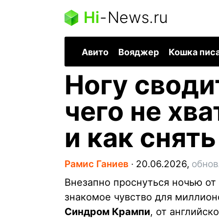
Hi
-
News.ru
Авито
Вояджер
Кошка пис
Ногу своди
чего не хв
и как снять
Рамис Ганиев
∙
20.06.2026,
обнов
Внезапно проснуться ночью от 
знакомое чувство для миллион
Синдром Крампи
, от английск