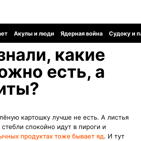
ает
Акулы и люди
Ядерная война
Судоку и 
знали, какие
ожно есть, а
иты?
лёную картошку лучше не есть. А листья
 стебли спокойно идут в пироги и
ычных продуктах тоже бывает яд
. И тут