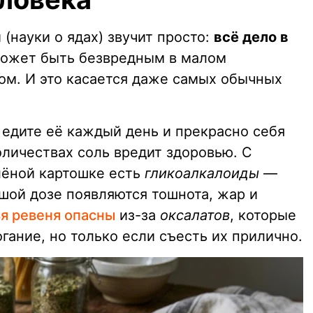
(науки о ядах) звучит просто:
всё дело в
 может быть безвредным в малом
ом. И это касается даже самых обычных
 едите её каждый день и прекрасно себя
оличествах соль вредит здоровью. С
лёной картошке есть
гликоалкалоиды
—
шой дозе появляются тошнота, жар и
я ревеня опасны
из-за
оксалатов
, которые
ание, но только если съесть их прилично.