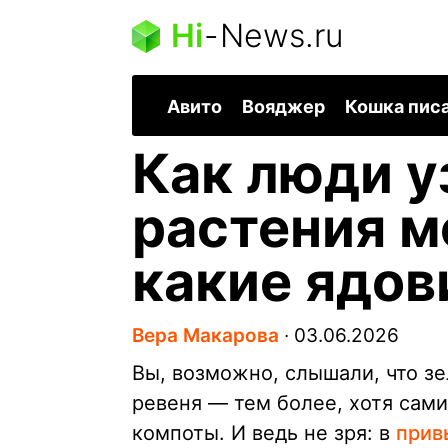
Hi
-
News.ru
Авито
Вояджер
Кошка пис
Как люди у
растения м
какие ядов
Вера Макарова
∙
03.06.2026
Вы, возможно, слышали, что зе
ревеня — тем более, хотя сами
компоты. И ведь не зря: в
прив