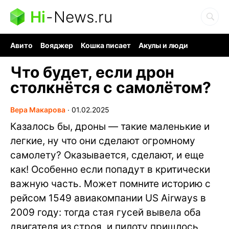
Hi
-
News.ru
Авито
Вояджер
Кошка писает
Акулы и люди
Ядерная война
Судоку и пазлы
Ядовитые пауки
Что будет, если дрон
столкнётся с самолётом?
Вера Макарова
∙
01.02.2025
Казалось бы, дроны — такие маленькие и
легкие, ну что они сделают огромному
самолету? Оказывается, сделают, и еще
как! Особенно если попадут в критически
важную часть. Может помните историю с
рейсом 1549 авиакомпании US Airways в
2009 году: тогда стая гусей вывела оба
двигателя из строя, и пилоту пришлось