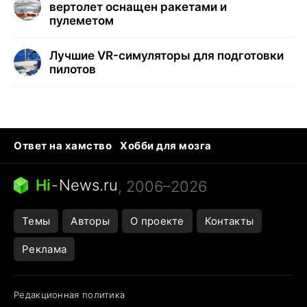
вертолет оснащен ракетами и
пулеметом
Лучшие VR-симуляторы для подготовки
пилотов
Ответ на хамство
Хобби для мозга
Бензин 100 и 95
Тунцы в океанариуме
Следующая пандемия
Google Maps открытие
Hi
-
News.ru
, 2006–2026
Темы
Авторы
О проекте
Контакты
Реклама
Редакционная политика