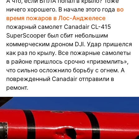
А что, если БПЛА попал в крыло? Тоже
ничего хорошего. В начале этого года
во
время пожаров в Лос-Анджелесе
пожарный самолет Canadair CL-415
SuperScooper был сбит небольшим
коммерческим дроном DJI. Удар пришелся
как раз по крылу. Все пожарные самолеты
в районе пришлось срочно «приземлить»,
что сильно осложнило борьбу с огнем. А
поврежденный Canadair отправили в
ремонт.