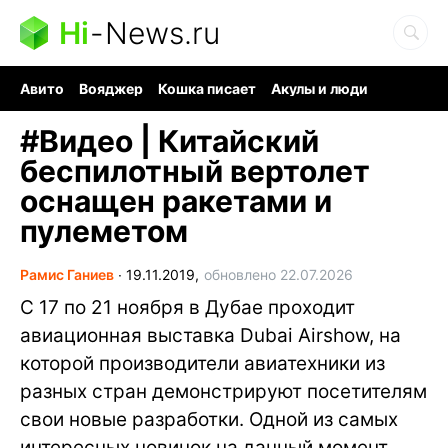
Hi
-
News.ru
Авито
Вояджер
Кошка писает
Акулы и люди
Ядерная война
Ядовитые пауки
Судоку и пазлы
#
Видео | Китайский
беспилотный вертолет
оснащен ракетами и
пулеметом
Рамис Ганиев
∙
19.11.2019,
обновлено 22.07.2026
С 17 по 21 ноября в Дубае проходит
авиационная выставка Dubai Airshow, на
которой производители авиатехники из
разных стран демонстрируют посетителям
свои новые разработки. Одной из самых
интересных новинок на данный момент