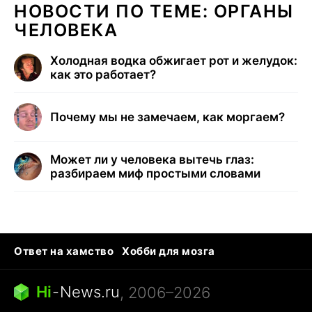
НОВОСТИ ПО ТЕМЕ: ОРГАНЫ
ЧЕЛОВЕКА
Холодная водка обжигает рот и желудок:
как это работает?
Почему мы не замечаем, как моргаем?
Может ли у человека вытечь глаз:
разбираем миф простыми словами
Ответ на хамство
Хобби для мозга
Бензин 100 и 95
Тунцы в океанариуме
Следующая пандемия
Google Maps открытие
Hi
-
News.ru
, 2006–2026