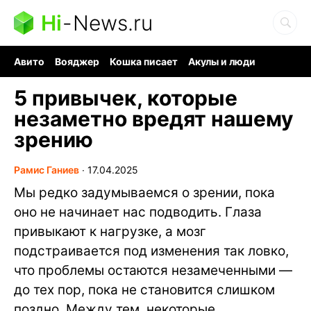
Hi
-
News.ru
Авито
Вояджер
Кошка писает
Акулы и люди
Ядерная война
Судоку и пазлы
Ядовитые пауки
5 привычек, которые
незаметно вредят нашему
зрению
Рамис Ганиев
∙
17.04.2025
Мы редко задумываемся о зрении, пока
оно не начинает нас подводить. Глаза
привыкают к нагрузке, а мозг
подстраивается под изменения так ловко,
что проблемы остаются незамеченными —
до тех пор, пока не становится слишком
поздно. Между тем, некоторые