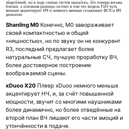
энергичней, но в ходе слепых тестов оказалось, что плееры весьма
близки, а основная разница состоит в том что модель FiiO чуть
меньше акцентирует НЧ и немного меньше сглаживает ВСЧ и ВЧ
диапазон.
Shanling M0
Конечно, M0 завораживает
своей компактностью и общей
«няшностью», но по звуку он не конкурент
R3, последний предлагает более
натуральные СЧ, лучшую проработку ВЧ,
более достоверное построение
воображаемой сцены.
xDuoo X20
Плеер xDuoo немного меньше
акцентирует НЧ, и, за счёт повышенной
мощности, звучит со многими наушниками
более динамично, но более отведённые на
второй план ВЧ лишают его части эмоций и
утончённости в подаче.