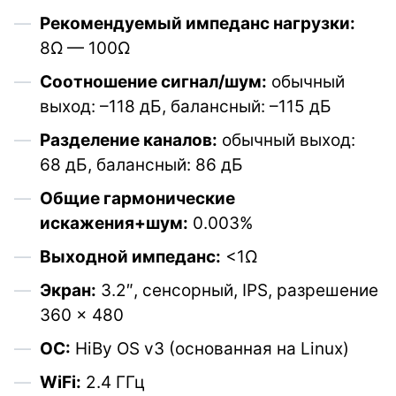
Рекомендуемый импеданс нагрузки:
8Ω — 100Ω
Соотношение сигнал/шум:
обычный
выход: –118 дБ, балансный: –115 дБ
Разделение каналов:
обычный выход:
68 дБ, балансный: 86 дБ
Общие гармонические
искажения+шум:
0.003%
Выходной импеданс:
<1Ω
Экран:
3.2″, сенсорный, IPS, разрешение
360 × 480
ОС:
HiBy OS v3 (основанная на Linux)
WiFi:
2.4 ГГц