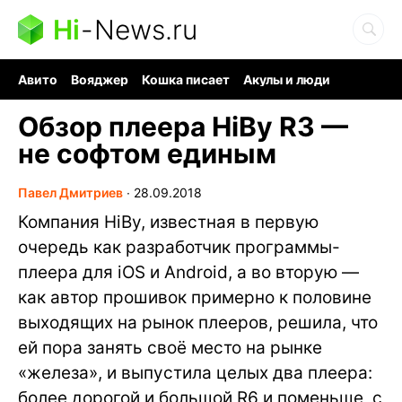
Hi
-
News.ru
Авито
Вояджер
Кошка писает
Акулы и люди
Ядерная война
Судоку и пазлы
Ядовитые пауки
Обзор плеера HiBy R3 —
не софтом единым
Павел Дмитриев
∙
28.09.2018
Компания HiBy, известная в первую
очередь как разработчик программы-
плеера для iOS и Android, а во вторую —
как автор прошивок примерно к половине
выходящих на рынок плееров, решила, что
ей пора занять своё место на рынке
«железа», и выпустила целых два плеера:
более дорогой и большой R6 и поменьше, с