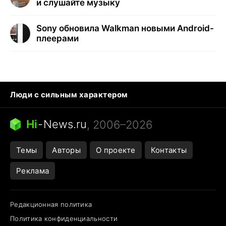
и слушайте музыку
Sony обновила Walkman новыми Android-
плеерами
Люди с сильным характером
Кошка писает на кровать
Тунцы в океанариуме
Ядовитые пауки России
Hi
-
News.ru
, 2006–2026
Города в ядерной войне
Открытие в Google Maps
Темы
Авторы
О проекте
Контакты
Реклама
Редакционная политика
Политика конфиденциальности