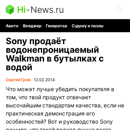
Hi
-
News.ru
Авито
Вояджер
Генератор
Судоку и пазлы
Хобби для мозга
Бензин 100 vs 95
Следующая пандемия
Sony продаёт
водонепроницаемый
Walkman в бутылках с
водой
Сергей Грэй
∙
12.02.2014
Что может лучше убедить покупателя в
том, что твой продукт отвечает
высочайшим стандартам качества, если не
практическая демонстрация его
особенностей? Вот и руководство Sony
решило, что такой подход лучше всего