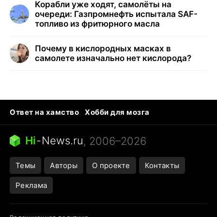
Корабли уже ходят, самолёты на
очереди: Газпромнефть испытала SAF-
топливо из фритюрного масла
Почему в кислородных масках в
самолете изначально нет кислорода?
Ответ на хамство
Хобби для мозга
Бензин 100 и 95
Тунцы в океанариуме
Следующая пандемия
Google Maps открытие
Hi
-
News.ru
, 2006–2026
Темы
Авторы
О проекте
Контакты
Реклама