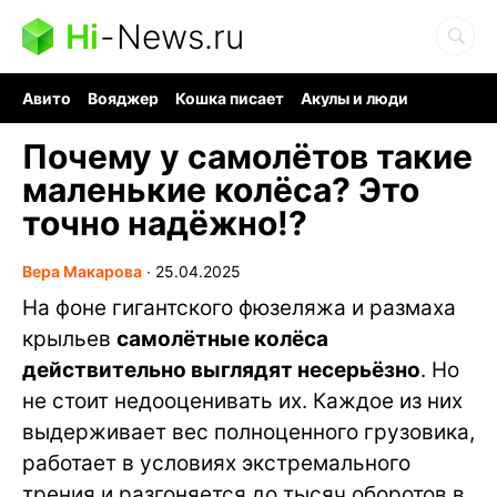
Hi
-
News.ru
Авито
Вояджер
Кошка писает
Акулы и люди
Ядерная война
Судоку и пазлы
Ядовитые пауки
Почему у самолётов такие
маленькие колёса? Это
точно надёжно!?
Вера Макарова
∙
25.04.2025
На фоне гигантского фюзеляжа и размаха
крыльев
самолётные колёса
действительно выглядят несерьёзно
. Но
не стоит недооценивать их. Каждое из них
выдерживает вес полноценного грузовика,
работает в условиях экстремального
трения и разгоняется до тысяч оборотов в