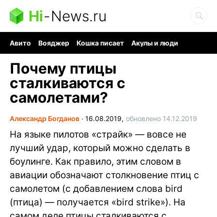
Hi
-
News.ru
Авито
Вояджер
Кошка писает
Акулы и люди
Ядерная война
Ядовитые пауки
Судоку и пазлы
Почему птицы
сталкиваются с
самолетами?
Александр Богданов
∙
16.08.2019,
обновлено 14.12.2019
На языке пилотов «страйк» — вовсе не
лучший удар, который можно сделать в
боулинге. Как правило, этим словом в
авиации обозначают столкновение птиц с
самолетом (с добавлением слова bird
(птица) — получается «bird strike»). На
самом деле птицы сталкиваются с