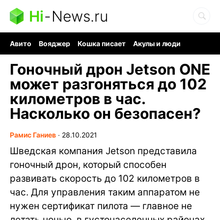
Hi
-
News.ru
Авито
Вояджер
Кошка писает
Акулы и люди
Ядерная война
Судоку и пазлы
Ядовитые пауки
Гоночный дрон Jetson ONE
может разгоняться до 102
километров в час.
Насколько он безопасен?
Рамис Ганиев
∙
28.10.2021
Шведская компания Jetson представила
гоночный дрон, который способен
развивать скорость до 102 километров в
час. Для управления таким аппаратом не
нужен сертификат пилота — главное не
летать ночью, в густонаселенных районах