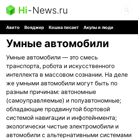
Hi
-
News.ru
Авито
Вояджер
Кошка писает
Акулы и люди
Ядерная война
Судоку и пазлы
Ядовитые пауки
Умные автомобили
Умные автомобили — это смесь
транспорта, робота и искусственного
интеллекта в массовом сознании. На деле
же умными автомобили могут быть по
разным причинам: автономные
(самоуправляемые) и полуавтономные;
обладающие продвинутой бортовой
системой навигации и инфотейнмента;
экологически чистые электромобили и
автомобили с альтернативными системами