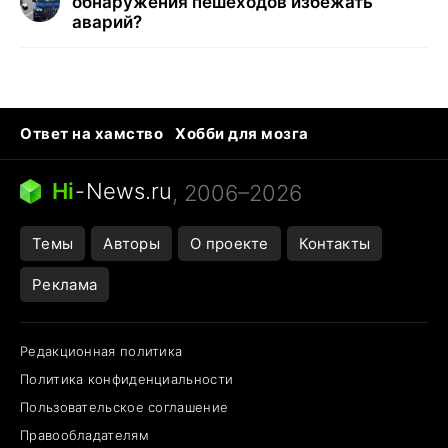
обнаружения пешеходов избежать
аварий?
Ответ на хамство
Хобби для мозга
Бензин 100 vs 95
Тунцы в океанариуме
Следующая пандемия
Google Maps открытие
Hi
-
News.ru
, 2006–2026
Темы
Авторы
О проекте
Контакты
Реклама
Редакционная политика
Политика конфиденциальности
Пользовательское соглашение
Правообладателям