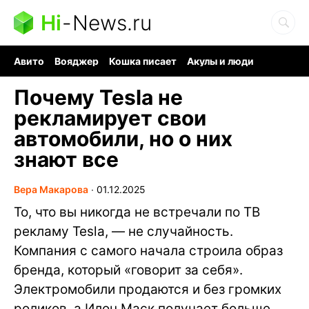
Hi
-
News.ru
Авито
Вояджер
Кошка писает
Акулы и люди
Ядерная война
Ядовитые пауки
Судоку и пазлы
Почему Tesla не
рекламирует свои
автомобили, но о них
знают все
Вера Макарова
∙
01.12.2025
То, что вы никогда не встречали по ТВ
рекламу Tesla, — не случайность.
Компания с самого начала строила образ
бренда, который «говорит за себя».
Электромобили продаются и без громких
роликов, а Илон Маск получает больше