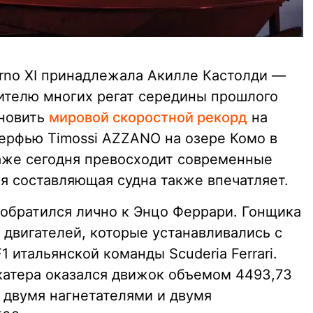
 Arno XI принадлежала Акилле Кастолди —
ителю многих регат середины прошлого
ановить
мировой скоростной рекорд
на
верфью Timossi AZZANO на озере Комо в
даже сегодня превосходит современные
ая составляющая судна также впечатляет.
 обратился лично к Энцо Феррари. Гонщика
 двигателей, которые устанавливались с
1 итальянской команды Scuderia Ferrari.
катера оказался движок объемом 4493,73
 с двумя нагнетателями и двумя