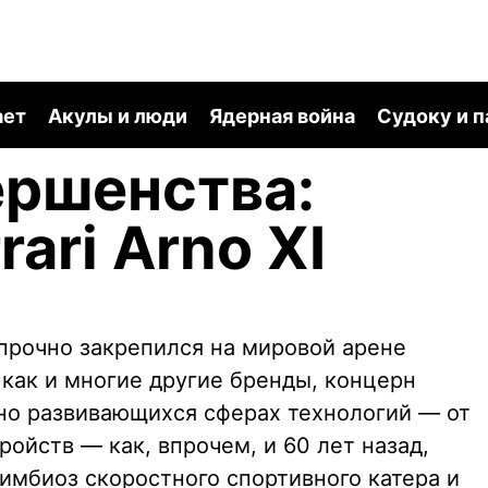
ает
Акулы и люди
Ядерная война
Судоку и 
ершенства:
rari Arno XI
 прочно закрепился на мировой арене
 как и многие другие бренды, концерн
вно развивающихся сферах технологий — от
ойств — как, впрочем, и 60 лет назад,
имбиоз скоростного спортивного катера и