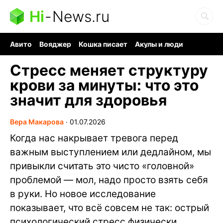
Hi
-
News.ru
Авито
Вояджер
Кошка писает
Акулы и люди
Ядерная война
Судоку и пазлы
Ядовитые пауки
Стресс меняет структуру
крови за минуты: что это
значит для здоровья
Вера Макарова
∙
01.07.2026
Когда нас накрывает тревога перед
важным выступлением или дедлайном, мы
привыкли считать это чисто «головной»
проблемой — мол, надо просто взять себя
в руки. Но новое исследование
показывает, что всё совсем не так: острый
психологический стресс физически