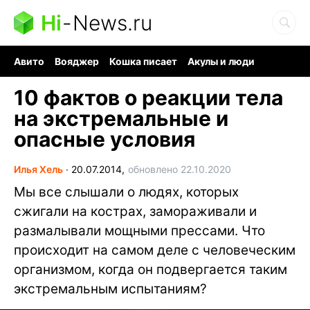
Hi
-
News.ru
Авито
Вояджер
Кошка писает
Акулы и люди
Ядерная война
Судоку и пазлы
Ядовитые пауки
10 фактов о реакции тела
на экстремальные и
опасные условия
Илья Хель
∙
20.07.2014,
обновлено 22.10.2020
Мы все слышали о людях, которых
сжигали на кострах, замораживали и
размалывали мощными прессами. Что
происходит на самом деле с человеческим
организмом, когда он подвергается таким
экстремальным испытаниям?