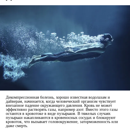
Декомпрессионная болезнь, хорошо известная водолазам и
дайверам, начинается, когда человеческий организм чувствует
внезапное падение окружающего давления. Кровь не может
эффективно растворять газы, например азот. Вместо этого газы
остаются в кровотоке в виде пузырьков. В тяжелых случаях
пузырьки накапливаются в кровеносных сосудах и блокируют
кровоток, что вызывает головокружение, заторможенность или
даже смерть.