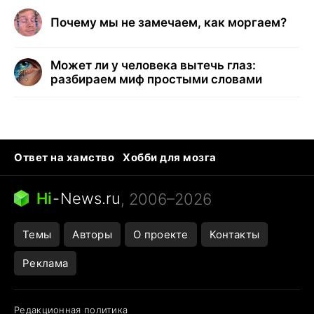
Почему мы не замечаем, как моргаем?
Может ли у человека вытечь глаз:
разбираем миф простыми словами
Ответ на хамство
Хобби для мозга
Бензин 100 и 95
Тунцы в океанариуме
Следующая пандемия
Google Maps открытие
Hi
-
News.ru
, 2006–2026
Темы
Авторы
О проекте
Контакты
Реклама
Редакционная политика