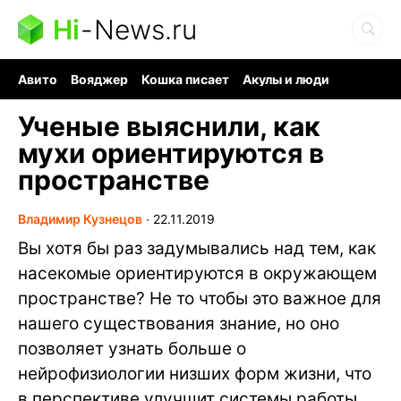
Hi
-
News.ru
Авито
Вояджер
Кошка писает
Акулы и люди
Ядерная война
Судоку и пазлы
Ядовитые пауки
Ученые выяснили, как
мухи ориентируются в
пространстве
Владимир Кузнецов
∙
22.11.2019
Вы хотя бы раз задумывались над тем, как
насекомые ориентируются в окружающем
пространстве? Не то чтобы это важное для
нашего существования знание, но оно
позволяет узнать больше о
нейрофизиологии низших форм жизни, что
в перспективе улучшит системы работы