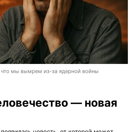
т, что мы вымрем из-за ядерной войны
еловечество — новая
появилась новость, от которой может