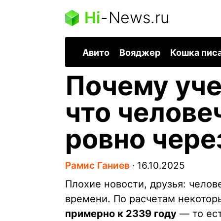
Hi
-
News.ru
Авито
Вояджер
Кошка пис
Почему уче
что челове
ровно чере
Рамис Ганиев
∙
16.10.2025
Плохие новости, друзья: челов
времени. По расчетам некотор
примерно к 2339 году
— то ест