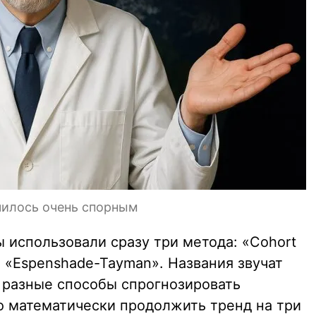
чилось очень спорным
 использовали сразу три метода: «Cohort
и «Espenshade-Tayman». Названия звучат
о разные способы спрогнозировать
то математически продолжить тренд на три