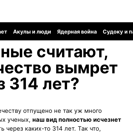
ает
Акулы и люди
Ядерная война
Судоку и 
ные считают,
чество вымрет
з 314 лет?
ечеству отпущено не так уж много
ых ученых,
наш вид полностью исчезнет
ь через каких-то 314 лет. Так что,