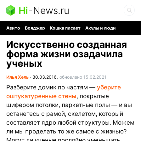
Hi
-
News.ru
Авито
Вояджер
Кошка писает
Акулы и люди
Ядерная война
Ядовитые пауки
Судоку и пазлы
Искусственно созданная
форма жизни озадачила
ученых
Илья Хель
∙
30.03.2016,
обновлено 15.02.2021
Разберите домик по частям —
уберите
оштукатуренные стены
, покрытые
шифером потолки, паркетные полы — и вы
останетесь с рамой, скелетом, который
составляет ядро любой структуры. Можем
ли мы проделать то же самое с жизнью?
Могут ли ученые послойно уменьшить