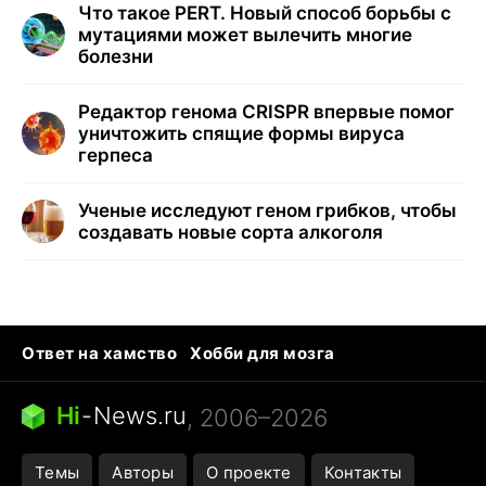
Что такое PERT. Новый способ борьбы с
мутациями может вылечить многие
болезни
Редактор генома CRISPR впервые помог
уничтожить спящие формы вируса
герпеса
Ученые исследуют геном грибков, чтобы
создавать новые сорта алкоголя
Ответ на хамство
Хобби для мозга
Бензин 100 vs 95
Тунцы в океанариуме
Следующая пандемия
Google Maps открытие
Hi
-
News.ru
, 2006–2026
Темы
Авторы
О проекте
Контакты