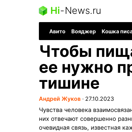
Hi
-
News.ru
Авито
Вояджер
Кошка пис
Чтобы пища
ее нужно п
тишине
Андрей Жуков
∙
27.10.2023
Чувства человека взаимосвязаны
них отвечают совершенно разн
очевидная связь, известная ка