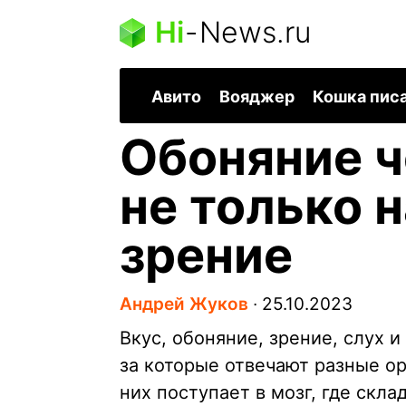
Hi
-
News.ru
Авито
Вояджер
Кошка пис
Обоняние ч
не только н
зрение
Андрей Жуков
∙
25.10.2023
Вкус, обоняние, зрение, слух 
за которые отвечают разные о
них поступает в мозг, где скла