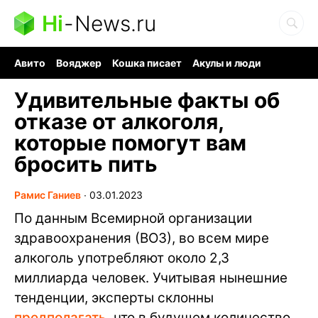
Hi
-
News.ru
Авито
Вояджер
Кошка писает
Акулы и люди
Ядерная война
Ядовитые пауки
Судоку и пазлы
Удивительные факты об
отказе от алкоголя,
которые помогут вам
бросить пить
Рамис Ганиев
∙
03.01.2023
По данным Всемирной организации
здравоохранения (ВОЗ), во всем мире
алкоголь употребляют около 2,3
миллиарда человек. Учитывая нынешние
тенденции, эксперты склонны
предполагать
, что в будущем количество