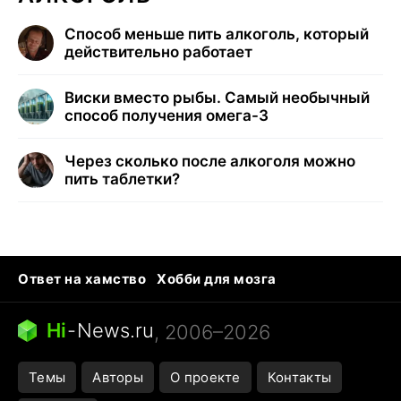
Способ меньше пить алкоголь, который
действительно работает
Виски вместо рыбы. Самый необычный
способ получения омега-3
Через сколько после алкоголя можно
пить таблетки?
Ответ на хамство
Хобби для мозга
Бензин 100 vs 95
Тунцы в океанариуме
Следующая пандемия
Google Maps открытие
Hi
-
News.ru
, 2006–2026
Темы
Авторы
О проекте
Контакты