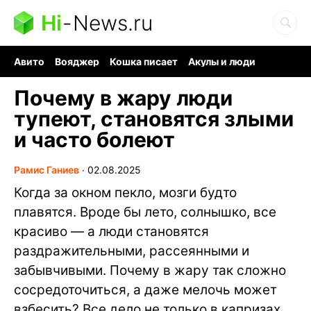
Hi
-
News.ru
Авито
Вояджер
Кошка писает
Акулы и люди
Ядерная война
Судоку и пазлы
Ядовитые пауки
Почему в жару люди
тупеют, становятся злыми
и часто болеют
Рамис Ганиев
∙
02.08.2025
Когда за окном пекло, мозги будто
плавятся. Вроде бы лето, солнышко, все
красиво — а люди становятся
раздражительными, рассеянными и
забывчивыми. Почему в жару так сложно
сосредоточиться, а даже мелочь может
взбесить? Все дело не только в капризах