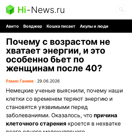
Hi
-
News.ru
Авито
Вояджер
Кошка писает
Акулы и люди
Ядерная война
Судоку и пазлы
Ядовитые пауки
Почему с возрастом не
хватает энергии, и это
особенно бьет по
женщинам после 40?
Рамис Ганиев
∙
29.06.2026
Немецкие ученые выяснили, почему наши
клетки со временем теряют энергию и
становятся уязвимыми перед
заболеваниями. Оказалось, что
причина
клеточного старения
кроется в нехватке
всего одного молекулярного