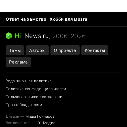
Ответ на хамство
Хобби для мозга
Бензин 100 и 95
Тунцы в океанариуме
Следующая пандемия
Google Maps открытие
Hi
-
News.ru
, 2006–2026
Темы
Авторы
О проекте
Контакты
Реклама
Редакционная политика
Политика конфиденциальности
Пользовательское соглашение
Правообладателям
Дизайн —
Миша Гончаров
Воплощение —
101 Медиа