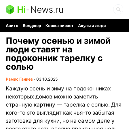
Hi
-
News.ru
Авито
Вояджер
Кошка писает
Акулы и люди
Ядерная война
Судоку и пазлы
Ядовитые пауки
Почему осенью и зимой
люди ставят на
подоконник тарелку с
солью
Рамис Ганиев
∙
03.10.2025
Каждую осень и зиму на подоконниках
некоторых домов можно заметить
странную картину — тарелка с солью. Для
кого-то это выглядит как чья-то забытая
заготовка для кухни, но на самом деле у
всего этого есть вполне практичная цель.