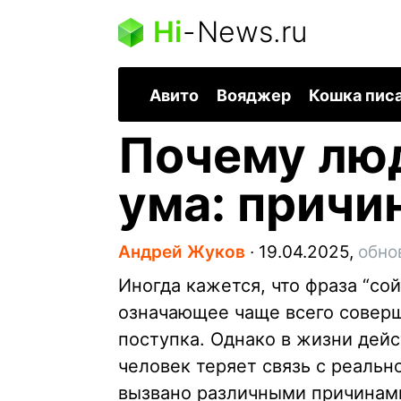
Hi
-
News.ru
Авито
Вояджер
Кошка пис
Почему люд
ума: причи
Андрей Жуков
∙
19.04.2025,
обно
Иногда кажется, что фраза “со
означающее чаще всего совер
поступка. Однако в жизни дейс
человек теряет связь с реаль
вызвано различными причинам