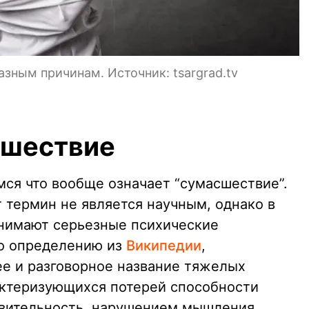
азным причинам. Источник: tsargrad.tv
сшествие
мся что вообще означает “сумасшествие”.
т термин не является научным, однако в
онимают серьезные психические
но определению из
Википедии
,
е и разговорное название тяжелых
актеризующихся потерей способности
твительность, нарушением мышления,