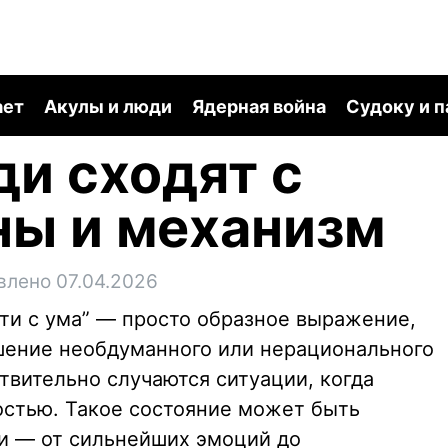
ает
Акулы и люди
Ядерная война
Судоку и 
и сходят с
ны и механизм
влено 07.04.2026
йти с ума” — просто образное выражение,
шение необдуманного или нерационального
твительно случаются ситуации, когда
ностью. Такое состояние может быть
и — от сильнейших эмоций до