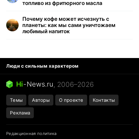
топливо из фритюрного масла
Почему кофе может исчезнуть с
планеты: как мы сами уничтожаем
любимый напиток
Люди с сильным характером
Кошка писает на кровать
Тунцы в океанариуме
Ядовитые пауки России
Hi
-
News.ru
, 2006–2026
Города в ядерной войне
Открытие в Google Maps
Темы
Авторы
О проекте
Контакты
Реклама
Редакционная политика