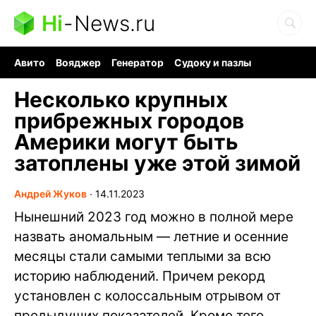
Hi
-
News.ru
Авито
Вояджер
Генератор
Судоку и пазлы
Хобби для мозга
Бензин 100 vs 95
Следующая пандемия
Несколько крупных
прибрежных городов
Америки могут быть
затоплены уже этой зимой
Андрей Жуков
∙
14.11.2023
Нынешний 2023 год можно в полной мере
назвать аномальным — летние и осенние
месяцы стали самыми теплыми за всю
историю наблюдений. Причем рекорд
установлен с колоссальным отрывом от
предыдущих показателей. Кроме того,