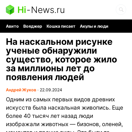
Hi
-
News.ru
Авито
Вояджер
Кошка писает
Акулы и люди
Ядерная война
Судоку и пазлы
Ядовитые пауки
На наскальном рисунке
ученые обнаружили
существо, которое жило
за миллионы лет до
появления людей
Андрей Жуков
∙
22.09.2024
Одним из самых первых видов древних
искусств была наскальная живопись. Еще
более 40 тысяч лет назад люди
изображали животных — бизонов, оленей,