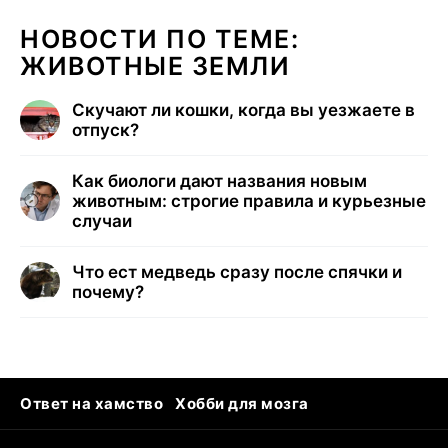
НОВОСТИ ПО ТЕМЕ:
ЖИВОТНЫЕ ЗЕМЛИ
Скучают ли кошки, когда вы уезжаете в
отпуск?
Как биологи дают названия новым
животным: строгие правила и курьезные
случаи
Что ест медведь сразу после спячки и
почему?
Ответ на хамство
Хобби для мозга
Бензин 100 и 95
Тунцы в океанариуме
Следующая пандемия
Google Maps открытие