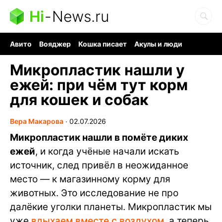
Hi
-
News.ru
Авито
Вояджер
Кошка писает
Акулы и люди
Ядерная война
Судоку и пазлы
Ядовитые пауки
Микропластик нашли у
ежей: при чём тут корм
для кошек и собак
Вера Макарова
∙
02.07.2026
Микропластик нашли в помёте диких
ежей
, и когда учёные начали искать
источник, след привёл в неожиданное
место — к магазинному корму для
животных. Это исследование не про
далёкие уголки планеты. Микропластик мы
уже
вдыхаем вместе с воздухом
, а теперь