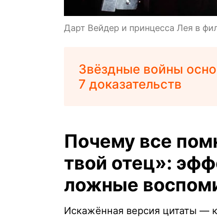
Дарт Вейдер и принцесса Лея в фи
Звёздные войны осно
7 доказательств
Почему все пом
твой отец»: эф
ложные воспом
Искажённая версия цитаты — к