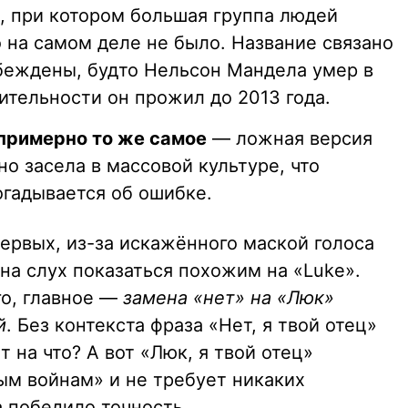
е, при котором большая группа людей
о на самом деле не было. Название связано
убеждены, будто Нельсон Мандела умер в
вительности он прожил до 2013 года.
 примерно то же самое
— ложная версия
но засела в массовой культуре, что
гадывается об ошибке.
первых, из-за искажённого маской голоса
на слух показаться похожим на «Luke».
го, главное —
замена «нет» на «Люк»
й
. Без контекста фраза «Нет, я твой отец»
т на что? А вот «Люк, я твой отец»
ым войнам» и не требует никаких
 победило точность.