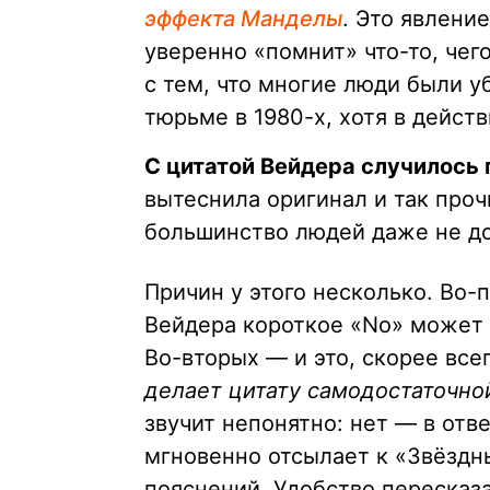
эффекта Манделы
. Это явлени
уверенно «помнит» что-то, чег
с тем, что многие люди были 
тюрьме в 1980-х, хотя в дейст
С цитатой Вейдера случилось
вытеснила оригинал и так проч
большинство людей даже не до
Причин у этого несколько. Во-
Вейдера короткое «No» может 
Во-вторых — и это, скорее все
делает цитату самодостаточно
звучит непонятно: нет — в отве
мгновенно отсылает к «Звёздн
пояснений. Удобство пересказа