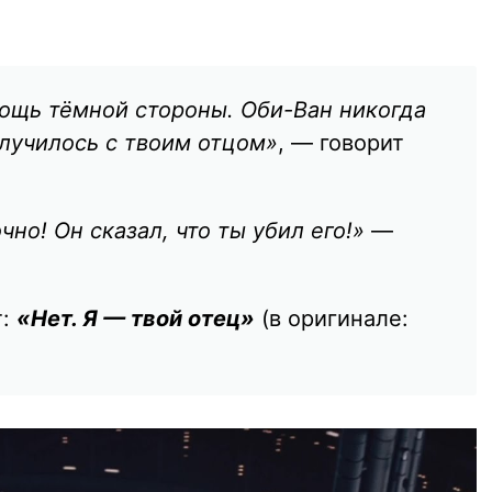
мощь тёмной стороны. Оби-Ван никогда
случилось с твоим отцом»
, — говорит
но! Он сказал, что ты убил его!»
—
т:
«Нет. Я — твой отец»
(в оригинале: