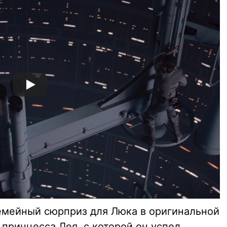
семейный сюрприз для Люка в оригинальной
 принцесса Лея, с которой он успел