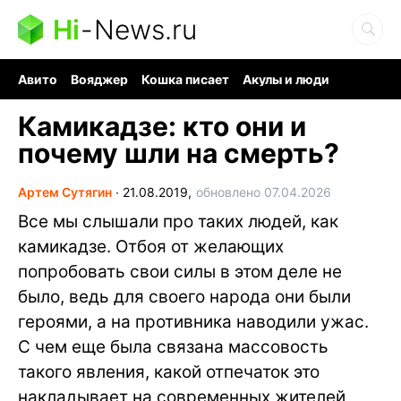
Hi
-
News.ru
Авито
Вояджер
Кошка писает
Акулы и люди
Ядерная война
Судоку и пазлы
Ядовитые пауки
Камикадзе: кто они и
почему шли на смерть?
Артем Сутягин
∙
21.08.2019,
обновлено 07.04.2026
Все мы слышали про таких людей, как
камикадзе. Отбоя от желающих
попробовать свои силы в этом деле не
было, ведь для своего народа они были
героями, а на противника наводили ужас.
С чем еще была связана массовость
такого явления, какой отпечаток это
накладывает на современных жителей