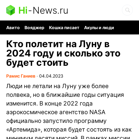
Hi
-
News.ru
Авито
Вояджер
Кошка писает
Акулы и люди
Ядерная война
Судоку и пазлы
Ядовитые пауки
Кто полетит на Луну в
2024 году и сколько это
будет стоить
Рамис Ганиев
∙
04.04.2023
Люди не летали на Луну уже более
полвека, но в ближайшие годы ситуация
изменится. В конце 2022 года
аэрокосмическое агентство NASA
официально запустило программу
«Артемида», которая будет состоять из как
минимум десяти миссий. В рамках миссии