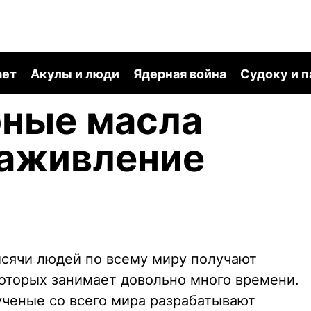
ает
Акулы и люди
Ядерная война
Судоку и 
рные масла
заживление
сячи людей по всему миру получают
оторых занимает довольно много времени.
ученые со всего мира разрабатывают