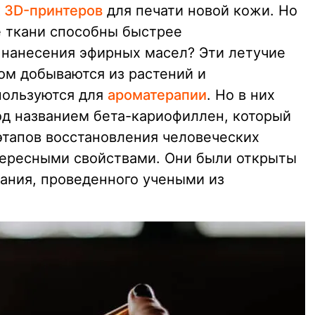
 3D-принтеров
для печати новой кожи. Но
е ткани способны быстрее
 нанесения эфирных масел? Эти летучие
м добываются из растений и
спользуются для
ароматерапии
. Но в них
д названием бета-кариофиллен, который
этапов восстановления человеческих
тересными свойствами. Они были открыты
вания, проведенного учеными из