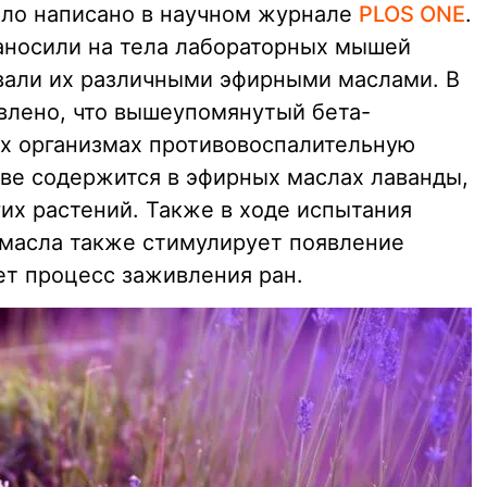
ыло написано в научном журнале
PLOS ONE
.
аносили на тела лабораторных мышей
вали их различными эфирными маслами. В
влено, что вышеупомянутый бета-
х организмах противовоспалительную
ве содержится в эфирных маслах лаванды,
гих растений. Также в ходе испытания
 масла также стимулирует появление
ет процесс заживления ран.