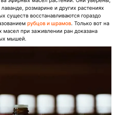
ва эфирных масел растений. Они уверены,
 лаванде, розмарине и других растениях
х существ восстанавливаются гораздо
разованием
рубцов и шрамов
. Только вот на
 масел при заживлении ран доказана
ных мышей.