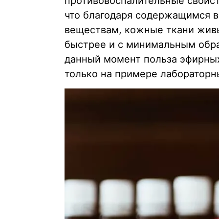
противовоспалительные свойст
что благодаря содержащимся в
веществам, кожные ткани живы
быстрее и с минимальным об
данный момент польза эфирных
только на примере лаборатор