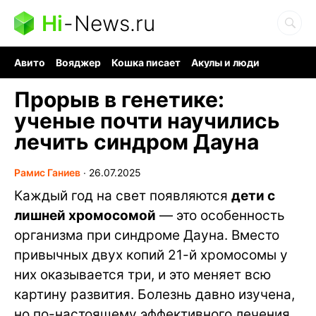
Hi
-
News.ru
Авито
Вояджер
Кошка писает
Акулы и люди
Ядерная война
Ядовитые пауки
Судоку и пазлы
Прорыв в генетике:
ученые почти научились
лечить синдром Дауна
Рамис Ганиев
∙
26.07.2025
Каждый год на свет появляются
дети с
лишней хромосомой
— это особенность
организма при синдроме Дауна. Вместо
привычных двух копий 21-й хромосомы у
них оказывается три, и это меняет всю
картину развития. Болезнь давно изучена,
но по-настоящему эффективного лечения