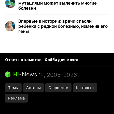
мутациями может вылечить многие
болезни
Впервые в истории: врачи спасли
ребенка с редкой болезнью, изменив его
гены
Ответ на хамство
Хобби для мозга
Бензин 100 vs 95
Тунцы в океанариуме
Следующая пандемия
Google Maps открытие
Hi
-
News.ru
, 2006–2026
Темы
Авторы
О проекте
Контакты
Реклама